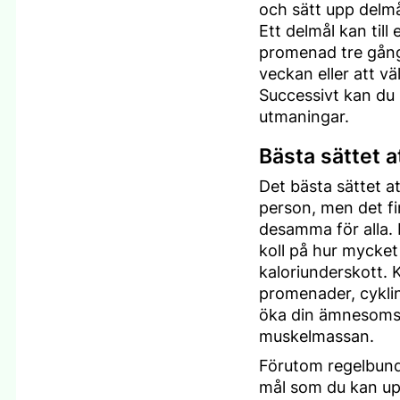
och sätt upp delmål
Ett delmål kan till
promenad tre gånge
veckan eller att väl
Successivt kan du s
utmaningar.
Bästa sättet at
Det bästa sättet att
person, men det fi
desamma för alla. F
koll på hur mycket d
kaloriunderskott.
promenader, cyklin
öka din ämnesomsä
muskelmassan.
Förutom regelbunde
mål som du kan uppr