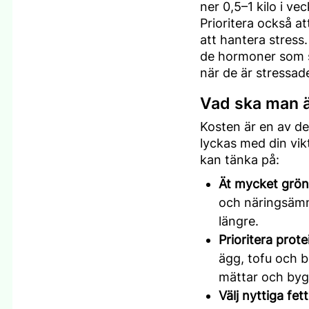
ner 0,5–1 kilo i v
Prioritera också at
att hantera stress
de hormoner som st
när de är stressad
Vad ska man ät
Kosten är en av de
lyckas med din vik
kan tänka på:
Ät mycket grön
och näringsämne
längre.
Prioritera prote
ägg, tofu och ba
mättar och byg
Välj nyttiga fett