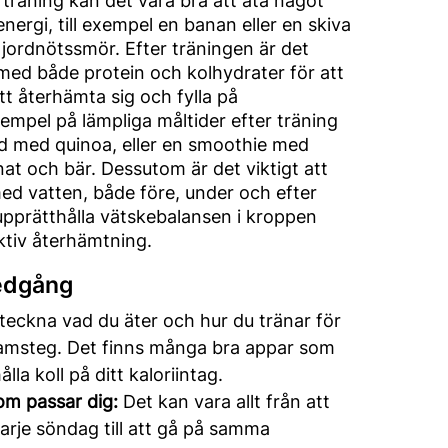
r träning kan det vara bra att äta något
nergi, till exempel en banan eller en skiva
jordnötssmör. Efter träningen är det
å med både protein och kolhydrater för att
tt återhämta sig och fylla på
empel på lämpliga måltider efter träning
ad med quinoa, eller en smoothie med
nat och bär. Dessutom är det viktigt att
 med vatten, både före, under och efter
 upprätthålla vätskebalansen i kroppen
ktiv återhämtning.
nedgång
eckna vad du äter och hur du tränar för
framsteg. Det finns många bra appar som
ålla koll på ditt kaloriintag.
som passar dig:
Det kan vara allt från att
arje söndag till att gå på samma