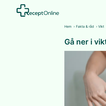
Hem
›
Fakta & råd
›
Vikt
Gå ner i vi