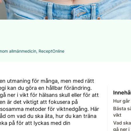
 inom allmänmedicin, ReceptOnline
är en utmaning för många, men med rätt
gi kan du göra en hållbar förändring.
Innehål
å ner i vikt för hälsans skull eller för att
Hur går 
n är det viktigt att fokusera på
älsosamma metoder för viktnedgång. Här
Bästa sä
vikt
 råd om vad du ska äta, hur du kan träna
ka på för att lyckas med din
Vad ska
gå ner i