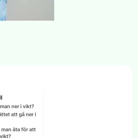
l
man ner i vikt?
ttet att gå ner i
 man äta för att
 vikt?