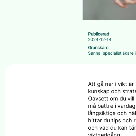
Publicerad
2024-12-14
Granskare
Sanna, specialistläkare
Att gå ner i vikt 
kunskap och strate
Oavsett om du vill g
må bättre i vardage
långsiktiga och h
hittar du tips och
och vad du kan tän
viktnedgång.