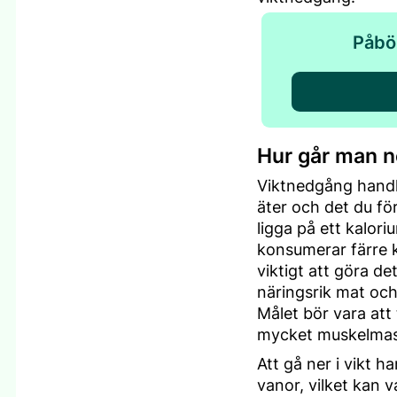
Påbö
Hur går man ne
Viktnedgång handl
äter och det du för
ligga på ett kalori
konsumerar färre k
viktigt att göra de
näringsrik mat och
Målet bör vara att
mycket muskelmas
Att gå ner i vikt h
vanor, vilket kan 