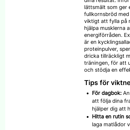
dina resultat. Infö
lättsmält som ger e
fullkornsbröd med 
viktigt att fylla p
hjälpa musklerna a
energiförråden. Ex
är en kycklingsall
proteinpulver, spe
dricka tillräckligt
träningen, för att
och stödja en effe
Tips för vikt
För dagbok:
Ant
att följa dina 
hjälper dig att h
Hitta en rutin 
laga matlådor v