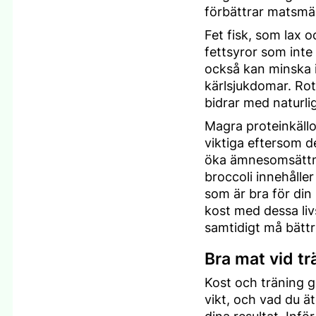
förbättrar matsmä
Fet fisk, som lax o
fettsyror som inte
också kan minska i
kärlsjukdomar. Ro
bidrar med naturli
Magra proteinkällo
viktiga eftersom d
öka ämnesomsättn
broccoli innehåller
som är bra för din
kost med dessa liv
samtidigt må bättr
Bra mat vid t
Kost och träning g
vikt, och vad du 