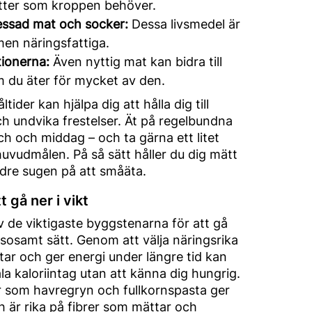
ter som kroppen behöver.
ssad mat och socker:
Dessa livsmedel är
 men näringsfattiga.
tionerna:
Även nyttig mat kan bidra till
 du äter för mycket av den.
tider kan hjälpa dig att hålla dig till
h undvika frestelser. Ät på regelbundna
nch och middag – och ta gärna ett litet
uvudmålen. På så sätt håller du dig mätt
ndre sugen på att småäta.
t gå ner i vikt
v de viktigaste byggstenarna för att gå
älsosamt sätt. Genom att välja näringsrika
ar och ger energi under längre tid kan
la kaloriintag utan att känna dig hungrig.
r som havregryn och fullkornspasta ger
 är rika på fibrer som mättar och