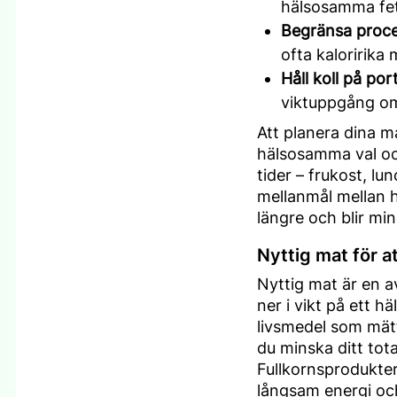
hälsosamma fet
Begränsa proce
ofta kaloririka
Håll koll på por
viktuppgång om
Att planera dina mål
hälsosamma val oc
tider – frukost, lu
mellanmål mellan h
längre och blir mi
Nyttig mat för at
Nyttig mat är en a
ner i vikt på ett h
livsmedel som mätt
du minska ditt tota
Fullkornsprodukte
långsam energi och