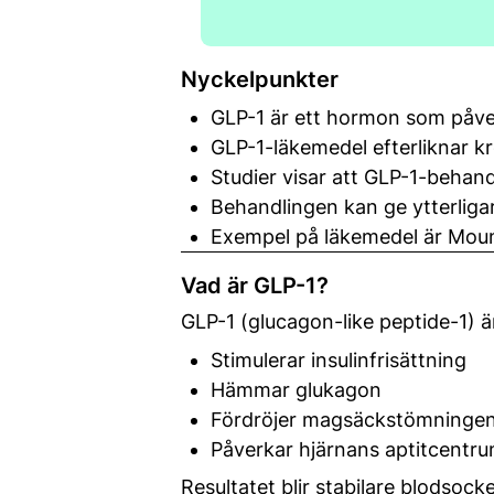
Nyckelpunkter
GLP-1 är ett hormon som påve
GLP-1-läkemedel efterliknar 
Studier visar att GLP-1-behan
Behandlingen kan ge ytterliga
Exempel på läkemedel är Mou
Vad är GLP-1?
GLP-1 (glucagon-like peptide-1) är
Stimulerar insulinfrisättning
Hämmar glukagon
Fördröjer magsäckstömninge
Påverkar hjärnans aptitcentr
Resultatet blir stabilare blodso