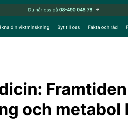
Du når oss på
08-490 048 78
äkna din viktminskning
Byt till oss
Fakta och råd
icin: Framtiden 
ng och metabol 