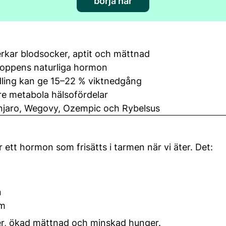
börja här
rkar blodsocker, aptit och mättnad
kroppens naturliga hormon
dling kan ge 15–22 % viktnedgång
re metabola hälsofördelar
njaro, Wegovy, Ozempic och Rybelsus
 ett hormon som frisätts i tarmen när vi äter. Det:
n
um
cker, ökad mättnad och minskad hunger.