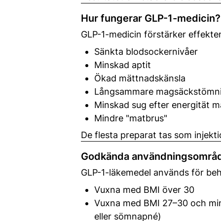
Hur fungerar GLP-1-medicin?
GLP-1-medicin förstärker effekten
Sänkta blodsockernivåer
Minskad aptit
Ökad mättnadskänsla
Långsammare magsäckstömn
Minskad sug efter energität m
Mindre "matbrus"
De flesta preparat tas som injekt
Godkända användningsområ
GLP-1-läkemedel används för beh
Vuxna med BMI över 30
Vuxna med BMI 27–30 och minst
eller sömnapné)