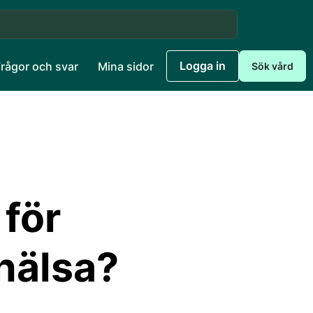
Logga in
Frågor och svar
Mina sidor
Sök vård
för
hälsa?