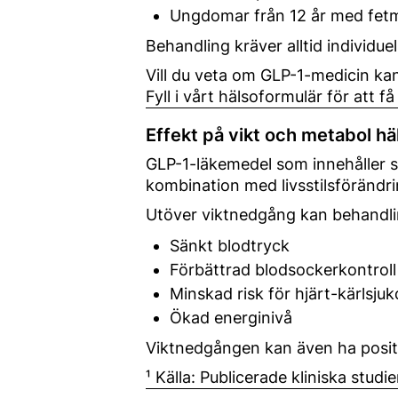
Ungdomar från 12 år med fetm
Behandling kräver alltid individu
Vill du veta om GLP-1-medicin kan 
Fyll i vårt hälsoformulär för att
Effekt på vikt och metabol hä
GLP-1-läkemedel som innehåller se
kombination med livsstilsförändri
Utöver viktnedgång kan behandling
Sänkt blodtryck
Förbättrad blodsockerkontroll
Minskad risk för hjärt-kärlsju
Ökad energinivå
Viktnedgången kan även ha positiv
¹ Källa: Publicerade kliniska studi