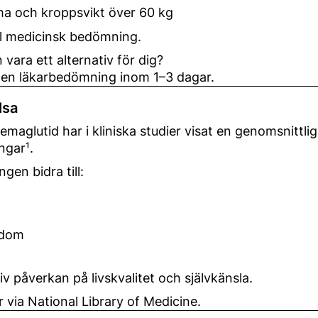
a och kroppsvikt över 60 kg
ell medicinsk bedömning.
vara ett alternativ för dig?
 få en läkarbedömning inom 1–3 dagar.
lsa
maglutid har i kliniska studier visat en genomsnittli
ngar¹.
en bidra till:
kdom
 påverkan på livskvalitet och självkänsla.
er via National Library of Medicine.