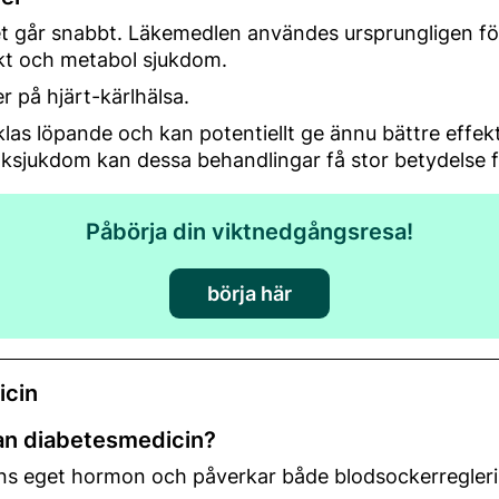
 går snabbt. Läkemedlen användes ursprungligen för 
ikt och metabol sjukdom.
r på hjärt-kärlhälsa.
as löpande och kan potentiellt ge ännu bättre effekt
ksjukdom kan dessa behandlingar få stor betydelse f
Påbörja din viktnedgångsresa!
börja här
icin
nan diabetesmedicin?
s eget hormon och påverkar både blodsockerreglering 