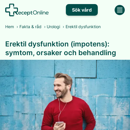
Sök vård
Hem
›
Fakta & råd
›
Urologi
›
Erektil dysfunktion
Erektil dysfunktion (impotens):
symtom, orsaker och behandling