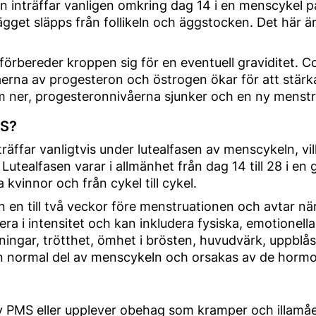
 inträffar vanligen omkring dag 14 i en menscykel på
 ägget släpps från follikeln och äggstocken. Det här ä
örbereder kroppen sig för en eventuell graviditet. C
ivåerna av progesteron och östrogen ökar för att stä
um ner, progesteronnivåerna sjunker och en ny menstr
MS?
äffar vanligtvis under lutealfasen av menscykeln, vi
Lutealfasen varar i allmänhet från dag 14 till 28 i en
 kvinnor och från cykel till cykel.
en till två veckor före menstruationen och avtar när
era i intensitet och kan inkludera fysiska, emotione
ngar, trötthet, ömhet i brösten, huvudvärk, uppblåst
n normal del av menscykeln och orsakas av de hormon
v PMS eller upplever obehag som kramper och illamå