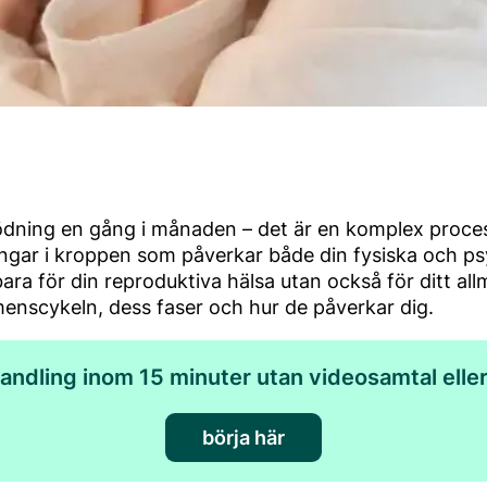
dning en gång i månaden – det är en komplex proces
gar i kroppen som påverkar både din fysiska och psyk
bara för din reproduktiva hälsa utan också för ditt al
enscykeln, dess faser och hur de påverkar dig.
andling inom 15 minuter utan videosamtal elle
börja här