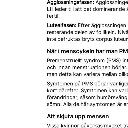
Ägglossningsfasen:
Ägglossningen
LH leder till att det dominerande
fertil.
Lutealfasen:
Efter ägglossningen f
resterande delen av follikeln. N
inte befruktas bryts corpus lute
När i menscykeln har man P
Premenstruellt syndrom (PMS) intr
och innan menstruationen börjar. 
men detta kan variera mellan olika
Symtomen på PMS börjar vanligen 
kort därefter. Symtomen kan vari
förändringar, såsom humörsvängni
sömn. Alla de här symtomen är e
Att skjuta upp mensen
Vissa kvinnor påverkas mycket a