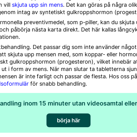
 vill
skjuta upp sin mens
. Det kan göras på några olik
 genom intag av syntetiskt gulkroppshormon (progest
onella preventivmedel, som p-piller, kan du skjuta
och påbörja nästa karta direkt. Det här kallas långc
ationen.
ettbehandling. Det passar dig som inte använder något
tt skjuta upp mensen med, som koppar- eller hormonspi
iskt gulkroppshormon (progesteron), vilket innebär 
 ut i form av mens. När man slutar ta tabletterna sj
sen är inte farligt och passar de flesta. Hos oss på
älsoformulär
för snabb behandling.
andling inom 15 minuter utan videosamtal elle
börja här