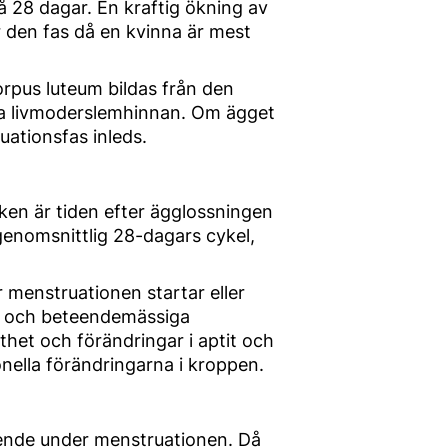
 28 dagar. En kraftig ökning av
r den fas då en kvinna är mest
orpus luteum bildas från den
rka livmoderslemhinnan. Om ägget
uationsfas inleds.
lken är tiden efter ägglossningen
 genomsnittlig 28-dagars cykel,
 menstruationen startar eller
lla och beteendemässiga
het och förändringar i aptit och
ella förändringarna i kroppen.
ende under menstruationen. Då