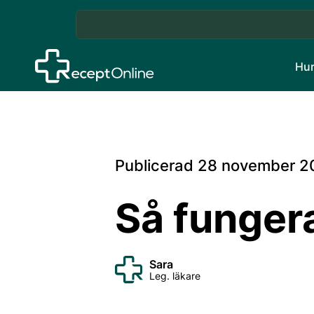
Hur
Publicerad
28 november 2
Så funger
Sara
Leg. läkare