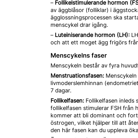
–
Follikelstimulerande hormon (F
av äggblåsor (folliklar) i äggsto
ägglossningsprocessen ska starta.
menscykel drar igång.
–
Luteiniserande hormon (LH):
LH
och att ett moget ägg frigörs fr
Menscykelns faser
Menscykeln består av fyra huvudf
Menstruationsfasen:
Menscykeln b
livmoderslemhinnan (endometriet) 
7 dagar.
Follikelfasen:
Follikelfasen inleds
follikelfasen stimulerar FSH från h
kommer att bli dominant och forts
östrogen, vilket hjälper till att
den här fasen kan du uppleva ökad 