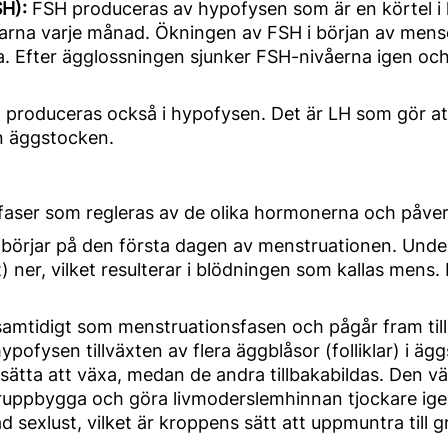
SH):
FSH produceras av hypofysen som är en körtel i hj
ckarna varje månad. Ökningen av FSH i början av mens
 Efter ägglossningen sjunker FSH-nivåerna igen och de
 produceras också i hypofysen. Det är LH som gör a
ån äggstocken.
aser som regleras av de olika hormonerna och påverk
örjar på den första dagen av menstruationen. Unde
ner, vilket resulterar i blödningen som kallas mens.
 samtidigt som menstruationsfasen och pågår fram til
ypofysen tillväxten av flera äggblåsor (folliklar) i äg
ätta att växa, medan de andra tillbakabildas. Den vä
 återuppbygga och göra livmoderslemhinnan tjockare i
sexlust, vilket är kroppens sätt att uppmuntra till gr