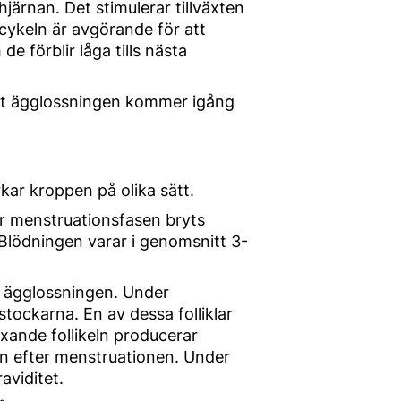
ärnan. Det stimulerar tillväxten
cykeln är avgörande för att
 förblir låga tills nästa
tt ägglossningen kommer igång
ar kroppen på olika sätt.
r menstruationsfasen bryts
 Blödningen varar i genomsnitt 3-
l ägglossningen. Under
gstockarna. En av dessa folliklar
xande follikeln producerar
gen efter menstruationen. Under
aviditet.