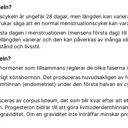
keln?
cykeln är ungefär 28 dagar, men längden kan variera
brukar säga att en normal menstruationscykel kan var
sta dagen i menstruationen (mensens första dag) til
kellängden varierar och den kan påverkas av många oli
tånd och livsstil.
eln?
 hormoner som tillsammans reglerar de olika faserna i
ligt könshormon. Det produceras huvudsakligen av fol
mhinnan (endometriet) under den första halvan av cy
ras av corpus luteum, det som blir kvar efter att ett
 Progesteron bidrar till att göra livmoderslemhinnan
en graviditet. Om en graviditet inte inträffar minskar 