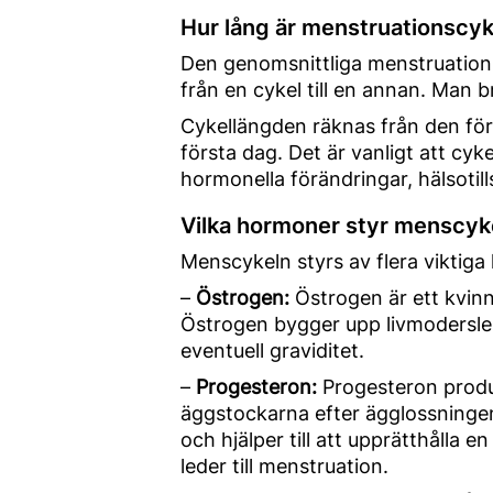
Hur lång är menstruationscy
Den genomsnittliga menstruations
från en cykel till en annan. Man 
Cykellängden räknas från den för
första dag. Det är vanligt att cy
hormonella förändringar, hälsotills
Vilka hormoner styr menscyk
Menscykeln styrs av flera viktiga
–
Östrogen:
Östrogen är ett kvinn
Östrogen bygger upp livmodersle
eventuell graviditet.
–
Progesteron:
Progesteron produce
äggstockarna efter ägglossningen.
och hjälper till att upprätthålla 
leder till menstruation.