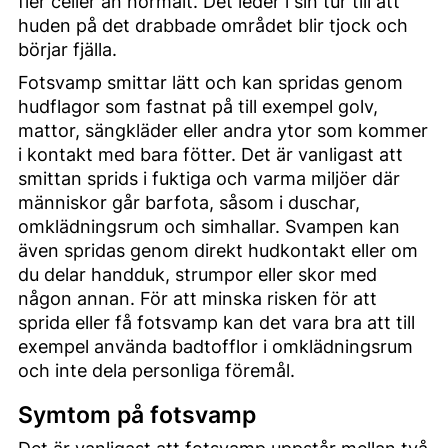
fler celler än normalt. Det leder i sin tur till att
huden på det drabbade området blir tjock och
börjar fjälla.
Fotsvamp smittar lätt och kan spridas genom
hudflagor som fastnat på till exempel golv,
mattor, sängkläder eller andra ytor som kommer
i kontakt med bara fötter. Det är vanligast att
smittan sprids i fuktiga och varma miljöer där
människor går barfota, såsom i duschar,
omklädningsrum och simhallar. Svampen kan
även spridas genom direkt hudkontakt eller om
du delar handduk, strumpor eller skor med
någon annan. För att minska risken för att
sprida eller få fotsvamp kan det vara bra att till
exempel använda badtofflor i omklädningsrum
och inte dela personliga föremål.
Symtom på fotsvamp