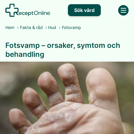
Sök vård
Hem
›
Fakta & råd
›
Hud
›
Fotsvamp
Fotsvamp – orsaker, symtom och
behandling