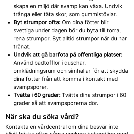
skapa en miljö där svamp kan växa. Undvik
trånga eller täta skor, som gummistövlar.
Byt strumpor ofta:
Om dina fötter blir
svettiga under dagen bör du byta till torra,
rena strumpor. Byt alltid strumpor när du har
tränat.
Undvik att gå barfota på offentliga platser:
Använd badtofflor i duschar,
omklädningsrum och simhallar för att skydda
dina fötter från att komma i kontakt med
svampsporer.
Tvätta i 60 grader:
Tvätta dina strumpor i 60
grader så att svampsporerna dör.
När ska du söka vård?
Kontakta en vårdcentral om dina besvär inte
blivit bättre efter några veckors behandling med