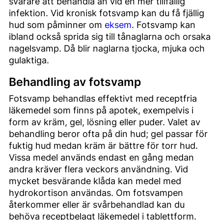
svårare att behandla än vid en mer tillfällig
infektion. Vid kronisk fotsvamp kan du få fjällig
hud som påminner om
eksem
. Fotsvamp kan
ibland också sprida sig till tånaglarna och orsaka
nagelsvamp. Då blir naglarna tjocka, mjuka och
gulaktiga.
Behandling av fotsvamp
Fotsvamp behandlas effektivt med receptfria
läkemedel som finns på apotek, exempelvis i
form av kräm, gel, lösning eller puder. Valet av
behandling beror ofta på din hud; gel passar för
fuktig hud medan kräm är bättre för torr hud.
Vissa medel används endast en gång medan
andra kräver flera veckors användning. Vid
mycket besvärande klåda kan medel med
hydrokortison användas. Om fotsvampen
återkommer eller är svårbehandlad kan du
behöva receptbelagt läkemedel i tablettform.