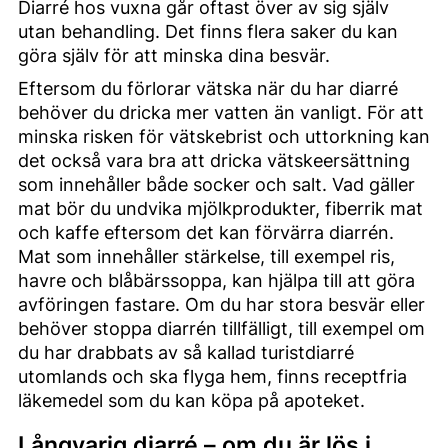
Diarré hos vuxna går oftast över av sig själv
utan behandling. Det finns flera saker du kan
göra själv för att minska dina besvär.
Eftersom du förlorar vätska när du har diarré
behöver du dricka mer vatten än vanligt. För att
minska risken för vätskebrist och uttorkning kan
det också vara bra att dricka vätskeersättning
som innehåller både socker och salt. Vad gäller
mat bör du undvika mjölkprodukter, fiberrik mat
och kaffe eftersom det kan förvärra diarrén.
Mat som innehåller stärkelse, till exempel ris,
havre och blåbärssoppa, kan hjälpa till att göra
avföringen fastare. Om du har stora besvär eller
behöver stoppa diarrén tillfälligt, till exempel om
du har drabbats av så kallad turistdiarré
utomlands och ska flyga hem, finns receptfria
läkemedel som du kan köpa på apoteket.
Långvarig diarré – om du är lös i