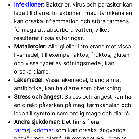
Infektioner
:
Bakterier, virus och parasiter kan
leda till diarré. Infektioner i mag-tarmkanalen
kan orsaka inflammation och störa tarmens
förmåga att absorbera vatten, vilket
resulterar i lösa avföringar.
Matallergier:
Allergi eller intolerans mot vissa
livsmedel, till exempel laktos, fruktos, gluten
och vissa typer av sötningsmedel, kan
orsaka diarré.
Läkemedel:
Vissa läkemedel, bland annat
antibiotika, kan ha diarré som biverkning.
Stress och ångest:
Stress och ångest kan ha
en direkt påverkan på mag-tarmkanalen och
leda till symtom som orolig mage och diarré.
Andra sjukdomar:
Det finns flera
tarmsjukdomar
som kan orsaka långvariga
besvär med diarré, till exempel IBS, Crohns