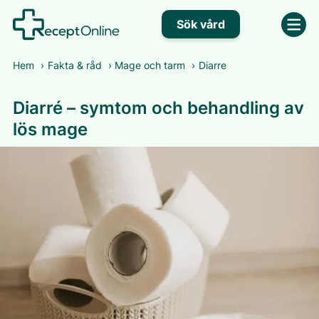
Sök vård
Hem
›
Fakta & råd
›
Mage och tarm
›
Diarre
Diarré – symtom och behandling av
lös mage