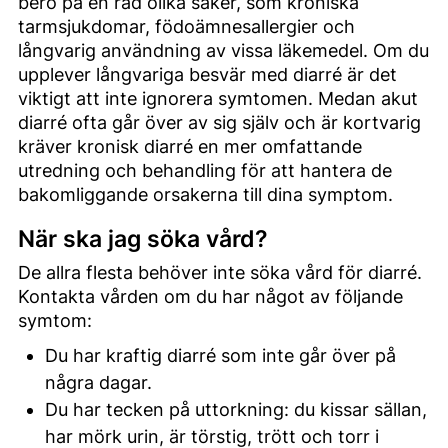
bero på en rad olika saker, som kroniska
tarmsjukdomar, födoämnesallergier och
långvarig användning av vissa läkemedel. Om du
upplever långvariga besvär med diarré är det
viktigt att inte ignorera symtomen. Medan akut
diarré ofta går över av sig själv och är kortvarig
kräver kronisk diarré en mer omfattande
utredning och behandling för att hantera de
bakomliggande orsakerna till dina symptom.
När ska jag söka vård?
De allra flesta behöver inte söka vård för diarré.
Kontakta vården om du har något av följande
symtom:
Du har kraftig diarré som inte går över på
några dagar.
Du har tecken på uttorkning: du kissar sällan,
har mörk urin, är törstig, trött och torr i