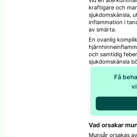
vid en återkommand
kraftigare och ma
sjukdomskänsla, u
inflammation i tan
av smärta.
En ovanlig komplik
hjärnhinneinflamm
och samtidig feber,
sjukdomskänsla bör
Få beha
v
Vad orsakar mu
Munsår orsakas av 