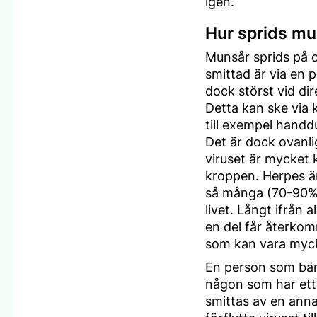
igen.
Hur sprids m
Munsår sprids på ol
smittad är via en 
dock störst vid di
Detta kan ske via 
till exempel handd
Det är dock ovanli
viruset är mycket 
kroppen. Herpes är
så många (70-90%)
livet. Långt ifrån 
en del får återko
som kan vara myck
En person som bär 
någon som har ett 
smittas av en annan