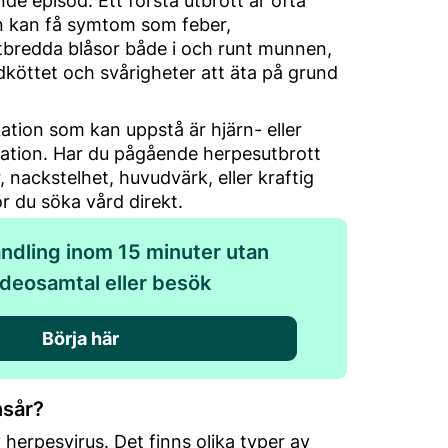
e episod. Ett första utbrott är ofta
n kan få symtom som feber,
tbredda blåsor både i och runt munnen,
dköttet och svårigheter att äta på grund
ation som kan uppstå är hjärn- eller
ation. Har du pågående herpesutbrott
 nackstelhet, huvudvärk, eller kraftig
 du söka vård direkt.
ndling inom 15 minuter utan
ideosamtal eller besök
Börja här
nsår?
herpesvirus. Det finns olika typer av