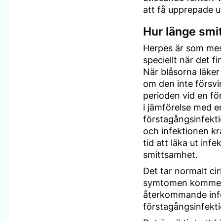
att få upprepade u
Hur länge smi
Herpes är som mes
speciellt när det fi
När blåsorna läker
om den inte försvi
perioden vid en fö
i jämförelse med 
förstagångsinfekti
och infektionen kra
tid att läka ut infe
smittsamhet.
Det tar normalt cir
symtomen kommer ti
återkommande infek
förstagångsinfekti