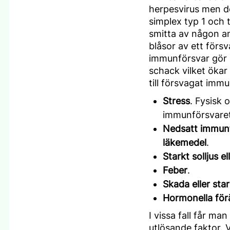
herpesvirus men d
simplex typ 1 och 
smitta av någon an
blåsor av ett förs
immunförsvar gör d
schack vilket ökar 
till försvagat immu
Stress
. Fysisk 
immunförsvaret v
Nedsatt immunf
läkemedel
.
Starkt solljus el
Feber
.
Skada eller sta
Hormonella för
I vissa fall får m
utlösande faktor. 