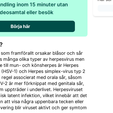
ndling inom 15 minuter utan
ideosamtal eller besök
Börja här
?
s som framförallt orsakar blåsor och sår
ns många olika typer av herpesvirus men
e till mun- och könsherpes är Herpes
1 (HSV-1) och Herpes simplex-virus typ 2
i regel associerat med orala sår, såsom
-2 är mer förknippat med genitala sår,
om uppträder i underlivet. Herpesviruset
isk latent infektion, vilket innebär att det
an att visa några uppenbara tecken eller
vering blir viruset aktivt och ger symtom