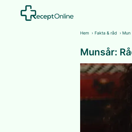
Hem
›
Fakta & råd
›
Mun
Munsår: Rå