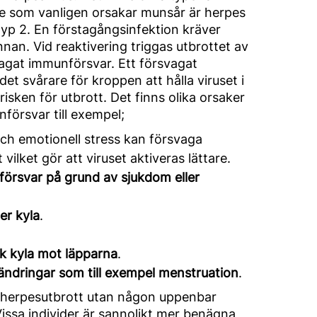
e som vanligen orsakar munsår är herpes
typ 2. En förstagångsinfektion kräver
nan. Vid reaktivering triggas utbrottet av
vagat immunförsvar. Ett försvagat
et svårare för kroppen att hålla viruset i
risken för utbrott. Det finns olika orsaker
nförsvar till exempel;
och emotionell stress kan försvaga
ilket gör att viruset aktiveras lättare.
örsvar på grund av sjukdom eller
ler kyla
.
rk kyla mot läpparna
.
ändringar som till exempel menstruation
.
an herpesutbrott utan någon uppenbar
Vissa individer är sannolikt mer benägna