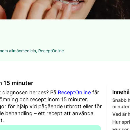
 inom allmänmedicin, ReceptOnline
m 15 minuter
Innehål
tt diagnosen herpes? På
ReceptOnline
får
ömning och recept inom 15 minuter.
Snabb h
or för hjälp vid pågående utbrott eller för
minuter
e behandling – ett recept att använda
Vad är 
t.
Hur spr
Hur ser