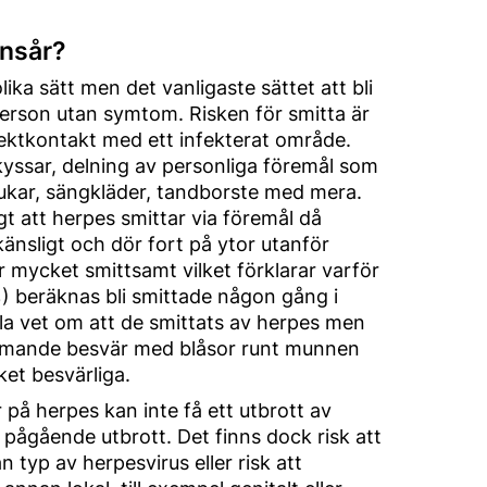
unsår?
ika sätt men det vanligaste sättet att bli
person utan symtom. Risken för smitta är
rektkontakt med ett infekterat område.
kyssar, delning av personliga föremål som
ukar, sängkläder, tandborste med mera.
gt att herpes smittar via föremål då
känsligt och dör fort på ytor utanför
 mycket smittsamt vilket förklarar varför
 beräknas bli smittade någon gång i
alla vet om att de smittats av herpes men
mmande besvär med blåsor runt munnen
et besvärliga.
på herpes kan inte få ett utbrott av
pågående utbrott. Det finns dock risk att
 typ av herpesvirus eller risk att