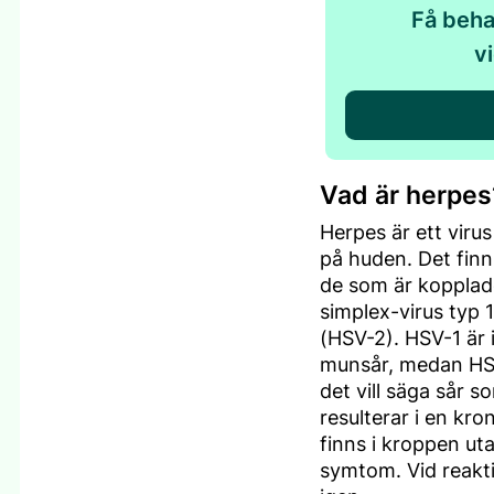
Få beha
v
Vad är herpes
Herpes är ett viru
på huden. Det fin
de som är kopplad
simplex-virus typ 
(HSV-2). HSV-1 är 
munsår, medan HSV
det vill säga sår s
resulterar i en kron
finns i kroppen ut
symtom. Vid reakti