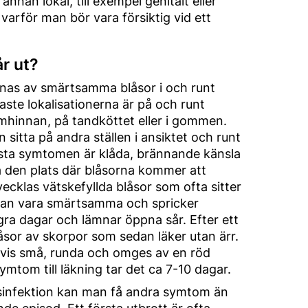
l annan lokal, till exempel genitalt eller
varför man bör vara försiktig vid ett
r ut?
as av smärtsamma blåsor i och runt
ste lokalisationerna är på och runt
mhinnan, på tandköttet eller i gommen.
 sitta på andra ställen i ansiktet och runt
rsta symtomen är klåda, brännande känsla
på den plats där blåsorna kommer att
vecklas vätskefyllda blåsor som ofta sitter
 kan vara smärtsamma och spricker
gra dagar och lämnar öppna sår. Efter ett
åsor av skorpor som sedan läker utan ärr.
tvis små, runda och omges av en röd
ymtom till läkning tar det ca 7-10 dagar.
sinfektion kan man få andra symtom än