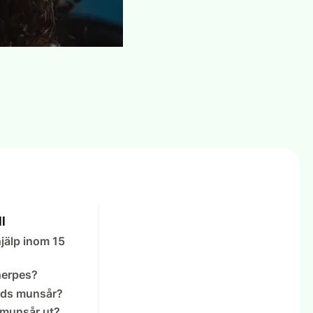
l
jälp inom 15
herpes?
ids munsår?
 munsår ut?