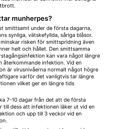
tbrott.
ttar munherpes?
t smittsamt under de första dagarna,
nns synliga, vätskefyllda, såriga blåsor.
 minskar risken för smittspridning även
nner helt och hållet. Den smittsamma
rstagångsinfektion kan vara något längre
en återkommande infektion. Vid en
on är virusnivåerna normalt något högre
ftigare varför det vanligtvis tar längre
ktionen vilket ger en längre tids
ka 7-10 dagar från det att de första
ll dess att infektionen läker ut vid en
tion och upp till 3 veckor vid en
on.