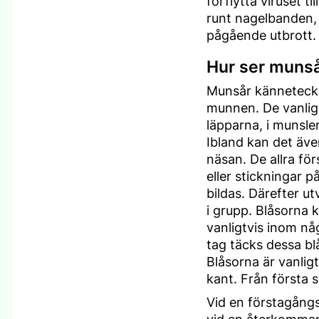
förflytta viruset til
runt nagelbanden, 
pågående utbrott.
Hur ser munså
Munsår känneteckn
munnen. De vanliga
läpparna, i munsle
Ibland kan det även
näsan. De allra fö
eller stickningar 
bildas. Därefter ut
i grupp. Blåsorna
vanligtvis inom nå
tag täcks dessa bl
Blåsorna är vanlig
kant. Från första s
Vid en förstagång