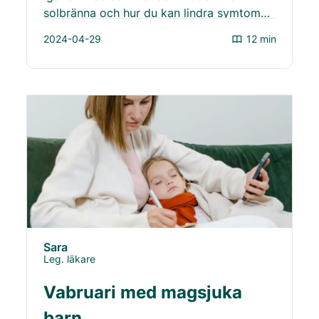
solbränna och hur du kan lindra symtom
och påskynda läkningen.
2024-04-29
12 min
Sara
Leg. läkare
Vabruari med magsjuka
barn