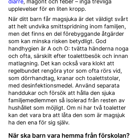
diarré
, magont och feber – inga trevliga
upplevelser för en liten kropp.
När ditt barn får magsjuka är det väldigt svårt
att helt undvika smittspridning inom familjen,
men det finns en del förebyggande åtgärder
som kan minska risken betydligt. God
handhygien är A och O: tvätta händerna noga
och ofta, särskilt efter toalettbesök och innan
matlagning. Det kan också vara klokt att
regelbundet rengöra ytor som ofta rörs vid,
som dörrhandtag, kranar och toalettstolar,
med desinfektionsmedel. Använd separata
handdukar och försök att hålla den sjuka
familjemedlemmen så isolerad från resten av
hushållet som möjligt. Om ni har två toaletter
kan det vara bra att låta den som är magsjuk
ha den ena för sig själv.
När ska barn vara hemma från förskolan?