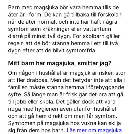
Barn med magsjuka bör vara hemma tills de
åter är i form. De kan gå tillbaka till förskolan
när de äter normalt och inte har haft några
symtom som kräkningar eller vattentunn
diarré på minst två dygn. För skolbarn gäller
regeln att de bör stanna hemma i ett till två
dygn efter att de blivit symtomfria.
Mitt barn har magsjuka, smittar jag?
Om någon i hushållet är magsjuk är risken stor
att fler drabbas. Men det betyder inte att alla i
familjen måste stanna hemma i förebyggande
syfte. Så länge man är frisk går det bra att gå
till jobb eller skola. Det gäller dock att vara
noga med hygienen även utanför hushållet
och att gå hem direkt om man får symtom.
Symtomen på magsjuka hos vuxna kan skilja
sig från dem hos barn.
Läs mer om magsjuka