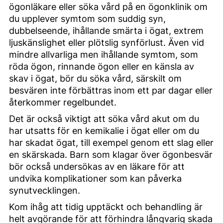
ögonläkare eller söka vård på en ögonklinik om
du upplever symtom som suddig syn,
dubbelseende, ihållande smärta i ögat, extrem
ljuskänslighet eller plötslig synförlust. Även vid
mindre allvarliga men ihållande symtom, som
röda ögon, rinnande ögon eller en känsla av
skav i ögat, bör du söka vård, särskilt om
besvären inte förbättras inom ett par dagar eller
återkommer regelbundet.
Det är också viktigt att söka vård akut om du
har utsatts för en kemikalie i ögat eller om du
har skadat ögat, till exempel genom ett slag eller
en skärskada. Barn som klagar över ögonbesvär
bör också undersökas av en läkare för att
undvika komplikationer som kan påverka
synutvecklingen.
Kom ihåg att tidig upptäckt och behandling är
helt avgörande för att förhindra långvarig skada