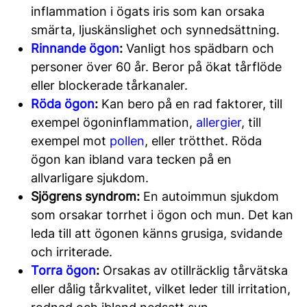
inflammation i ögats iris som kan orsaka
smärta, ljuskänslighet och synnedsättning.
Rinnande ögon
:
Vanligt hos spädbarn och
personer över 60 år. Beror på ökat tårflöde
eller blockerade tårkanaler.
Röda ögon
:
Kan bero på en rad faktorer, till
exempel ögoninflammation,
allergier
, till
exempel mot
pollen
, eller trötthet. Röda
ögon kan ibland vara tecken på en
allvarligare sjukdom.
Sjögrens syndrom:
En autoimmun sjukdom
som orsakar torrhet i ögon och mun. Det kan
leda till att ögonen känns grusiga, svidande
och irriterade.
Torra ögon
:
Orsakas av otillräcklig tårvätska
eller dålig tårkvalitet, vilket leder till irritation,