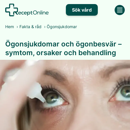
Sök vård
Hem
›
Fakta & råd
›
Ögonsjukdomar
Ögonsjukdomar och ögonbesvär –
symtom, orsaker och behandling