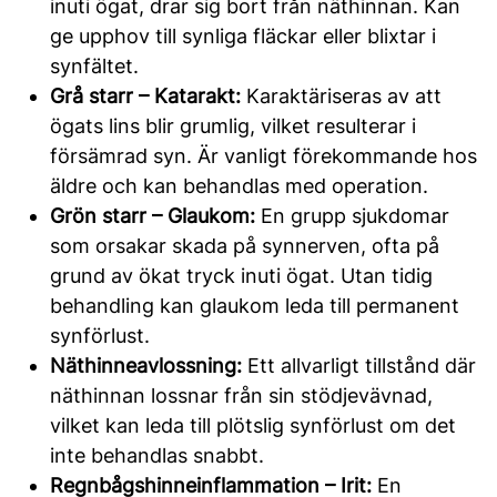
inuti ögat, drar sig bort från näthinnan. Kan
ge upphov till synliga fläckar eller blixtar i
synfältet.
Grå starr – Katarakt:
Karaktäriseras av att
ögats lins blir grumlig, vilket resulterar i
försämrad syn. Är vanligt förekommande hos
äldre och kan behandlas med operation.
Grön starr – Glaukom:
En grupp sjukdomar
som orsakar skada på synnerven, ofta på
grund av ökat tryck inuti ögat. Utan tidig
behandling kan glaukom leda till permanent
synförlust.
Näthinneavlossning:
Ett allvarligt tillstånd där
näthinnan lossnar från sin stödjevävnad,
vilket kan leda till plötslig synförlust om det
inte behandlas snabbt.
Regnbågshinneinflammation – Irit:
En