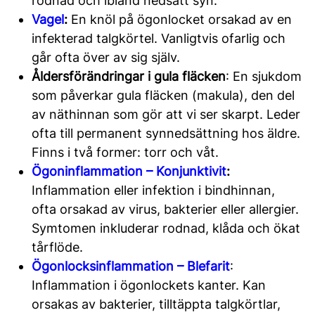
rodnad och ibland nedsatt syn.
Vagel
:
En knöl på ögonlocket orsakad av en
infekterad talgkörtel. Vanligtvis ofarlig och
går ofta över av sig själv.
Åldersförändringar i gula fläcken
: En sjukdom
som påverkar gula fläcken (makula), den del
av näthinnan som gör att vi ser skarpt. Leder
ofta till permanent synnedsättning hos äldre.
Finns i två former: torr och våt.
Ögoninflammation – Konjunktivit
:
Inflammation eller infektion i bindhinnan,
ofta orsakad av virus, bakterier eller allergier.
Symtomen inkluderar rodnad, klåda och ökat
tårflöde.
Ögonlocksinflammation – Blefarit
:
Inflammation i ögonlockets kanter. Kan
orsakas av bakterier, tilltäppta talgkörtlar,